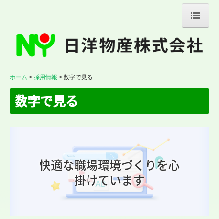
ホーム
会社案内
当社の特長
ホーム
採用情報
数字で見る
取扱商品の一例
数字で見る
注文の流れ
業務案内
施工事例
快適な職場環境づくりを心
採用情報
掛けています
スタッフの声
数字で見る