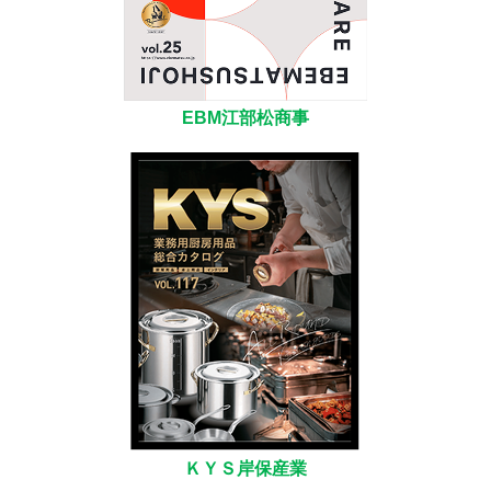
EBM江部松商事
ＫＹＳ岸保産業