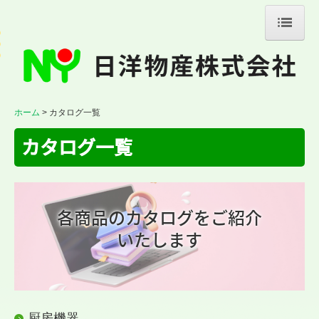
ホーム
会社案内
当社の特長
ホーム
カタログ一覧
取扱商品の一例
カタログ一覧
注文の流れ
業務案内
各商品のカタログをご紹介
施工事例
いたします
採用情報
スタッフの声
数字で見る
厨房機器